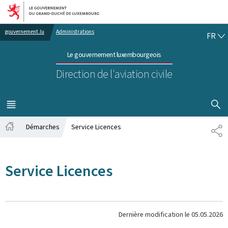
Aller au menu principal
Aller au contenu
FR
gouvernement.lu
Administrations
FR
Le gouvernement luxembourgeois
Direction de l'aviation civile
AFFICHER
MENU
PRINCIPAL
Démarches
Service Licences
PA
Accueil
Service Licences
Dernière modification le
05.05.2026