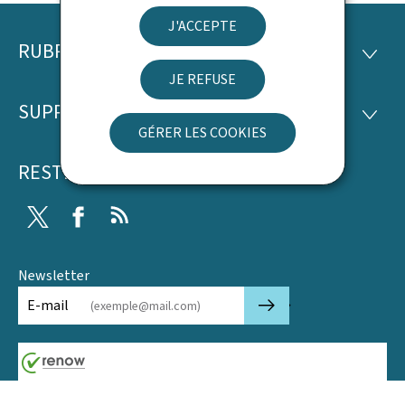
J'ACCEPTE
RUBRIQUES
Pied
RUBRI
JE REFUSE
de
SUPPORT
SUPP
page
GÉRER LES COOKIES
RESTEZ CONNECTÉ
Twitter
Facebook
RSS
Newsletter
🡒
E-mail