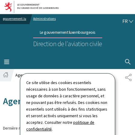
Aller au menu principal
Aller au contenu
FR
gouvernement.lu
Administrations
FR
Le gouvernement luxembourgeois
Direction de l'aviation civile
AFFICHER
MENU
PRINCIPAL
Agenda
PA
Accueil
Ce site utilise des cookies essentiels
nécessaires à son bon fonctionnement, sans
usage de données à caractère personnel, et
Agenda
ne pouvant pas être refusés. Des cookies non
essentiels sont utilisés à des fins statistiques
et seront activés uniquement si vous les
acceptez. Consulter notre
politique de
Dernière modification le
07.02.2023
confidentialité
.