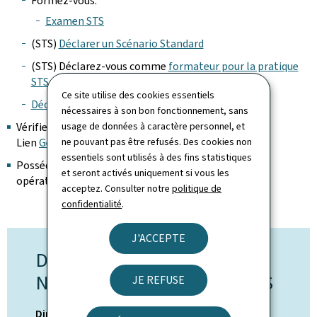
Formez-vous:
Examen STS
(STS)
Déclarer un Scénario Standard
(STS) Déclarez-vous comme
formateur pour la pratique
STS
Ce site utilise des cookies essentiels
Déclarer un PDRA/SORA
nécessaires à son bon fonctionnement, sans
usage de données à caractère personnel, et
Vérifiez les Geozones (et éventuelles formalités) –
ne pouvant pas être refusés. Des cookies non
Lien
Geoportail
essentiels sont utilisés à des fins statistiques
Possédez une police d’assurance valide couvrant les
et seront activés uniquement si vous les
opérations de drones
acceptez. Consulter notre
politique de
confidentialité
.
J'ACCEPTE
DÉPARTEMENT UAS &
NOUVELLES TECHNOLOGIES
JE REFUSE
Direction de l'Aviation Civile