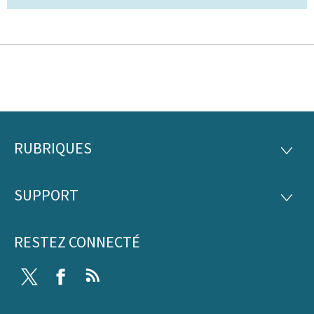
RUBRIQUES
Pied
RUBRI
de
SUPPORT
SUPP
page
RESTEZ CONNECTÉ
Twitter
Facebook
RSS