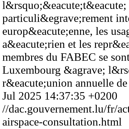
l&rsquo;&eacute;t&eacute;
particuli&egrave;rement in
europ&eacute;enne, les usa
a&eacute;rien et les repr&e
membres du FABEC se sont 
Luxembourg &agrave; l&rsq
r&eacute;union annuelle de 
Jul 2025 14:37:35 +0200
//dac.gouvernement.lu/fr/ac
airspace-consultation.html