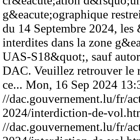
cr&eacute;ation d&rsquo;u
g&eacute;ographique restre
du 14 Septembre 2024, les 
interdites dans la zone g&
UAS-S18&quot;, sauf autori
DAC. Veuillez retrouver le 
ce...
Mon, 16 Sep 2024 13:
//dac.gouvernement.lu/fr/ac
2024/interdiction-de-vol.ht
//dac.gouvernement.lu/fr/ac