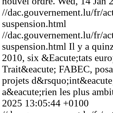
nouvel ordre.
Wed, 14 Jan 
//dac.gouvernement.lu/fr/ac
suspension.html
//dac.gouvernement.lu/fr/ac
suspension.html
Il y a quin
2010, six &Eacute;tats eur
Trait&eacute; FABEC, posan
projets d&rsquo;int&eacute
a&eacute;rien les plus ambi
2025 13:05:44 +0100