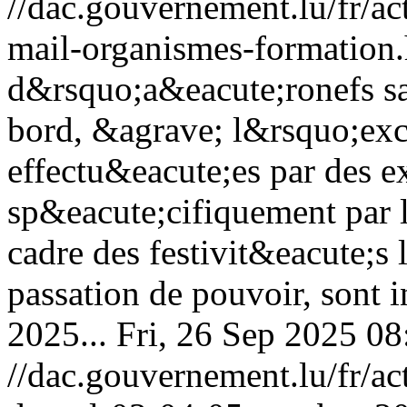
//dac.gouvernement.lu/fr/a
mail-organismes-formation
d&rsquo;a&eacute;ronefs s
bord, &agrave; l&rsquo;exc
effectu&eacute;es par des e
sp&eacute;cifiquement par 
cadre des festivit&eacute;s 
passation de pouvoir, sont i
2025...
Fri, 26 Sep 2025 0
//dac.gouvernement.lu/fr/ac