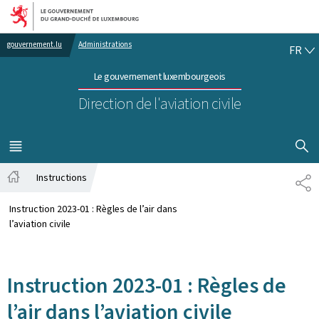
Aller au menu principal
Aller au contenu
FR
gouvernement.lu
Administrations
FR
Le gouvernement luxembourgeois
Direction de l'aviation civile
AFFICHER
MENU
PRINCIPAL
Instructions
PA
Accueil
Instruction 2023-01 : Règles de l’air dans
l’aviation civile
Instruction 2023-01 : Règles de
l’air dans l’aviation civile