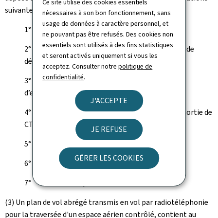
Ce site utilise des cookies essentiels
suivantes :
nécessaires à son bon fonctionnement, sans
usage de données à caractère personnel, et
1° l’identification de l’aéronef ;
ne pouvant pas être refusés. Des cookies non
essentiels sont utilisés à des fins statistiques
2° l’aérodrome de départ et l’heure estimée de
et seront activés uniquement si vous les
départ du poste de stationnement ;
acceptez. Consulter notre
politique de
confidentialité
.
3° l’aérodrome de destination ou le site
d’exploitation et la durée totale du vol estimée ;
J'ACCEPTE
4° le point de compte rendu obligatoire en sortie de
CTR ;
JE REFUSE
5° l’autonomie ;
GÉRER LES COOKIES
6° le nombre total de personnes à bord ;
7° le nom du pilote commandant de bord.
(3) Un plan de vol abrégé transmis en vol par radiotéléphonie
pour la traversée d'un espace aérien contrôlé, contient au