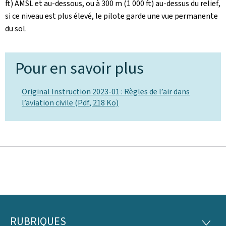
ft) AMSL et au-dessous, ou à 300 m (1 000 ft) au-dessus du relief,
si ce niveau est plus élevé, le pilote garde une vue permanente
du sol.
Pour en savoir plus
Original Instruction 2023-01 : Règles de l’air dans
l’aviation civile (Pdf, 218 Ko)
RUBRIQUES
RUBRI