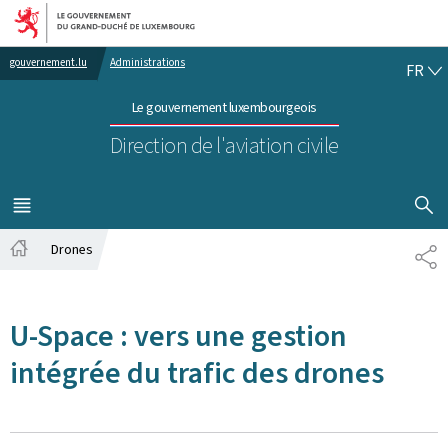
Aller au menu principal
Aller au contenu
FR
gouvernement.lu
Administrations
FR
Le gouvernement luxembourgeois
Direction de l'aviation civile
AFFICHER
MENU
PRINCIPAL
Drones
PA
Accueil
U-Space : vers une gestion
intégrée du trafic des drones