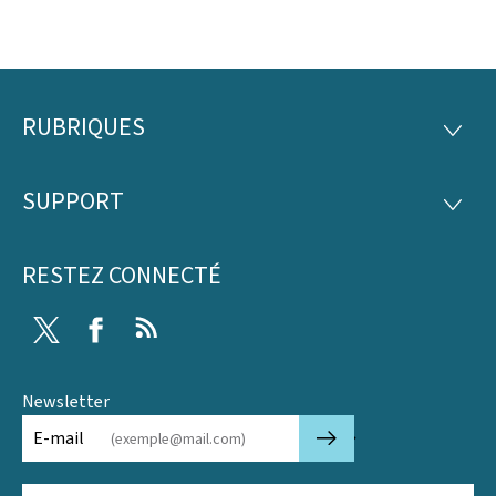
RUBRIQUES
Pied
RUBRI
de
SUPPORT
SUPP
page
RESTEZ CONNECTÉ
Twitter
Facebook
RSS
Newsletter
🡒
E-mail