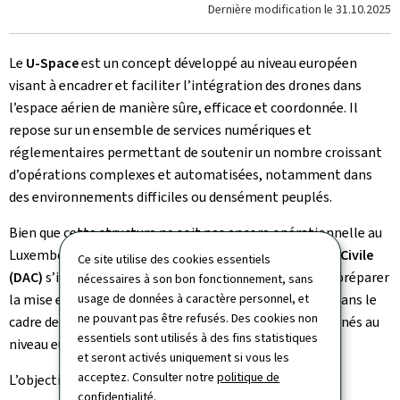
Dernière modification le
31.10.2025
Le
U-Space
est un concept développé au niveau européen
visant à encadrer et faciliter l’intégration des drones dans
l’espace aérien de manière sûre, efficace et coordonnée. Il
repose sur un ensemble de services numériques et
réglementaires permettant de soutenir un nombre croissant
d’opérations complexes et automatisées, notamment dans
des environnements difficiles ou densément peuplés.
Bien que cette structure ne soit pas encore opérationnelle au
Luxembourg (ou en Europe), la
Direction de l’Aviation Civile
Ce site utilise des cookies essentiels
(DAC)
s’inscrit dans une démarche proactive en vue de préparer
nécessaires à son bon fonctionnement, sans
usage de données à caractère personnel, et
la mise en œuvre du U-Space. Cette initiative s’inscrit dans le
ne pouvant pas être refusés. Des cookies non
cadre des évolutions et des travaux réglementaires menés au
essentiels sont utilisés à des fins statistiques
niveau européen.
et seront activés uniquement si vous les
acceptez. Consulter notre
politique de
L’objectif est de :
confidentialité
.