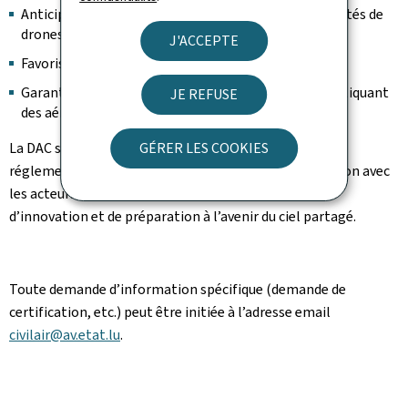
Anticiper les besoins liés à l’augmentation des activités de
drones.
J'ACCEPTE
Favoriser le développement de services innovants.
Garantir la sécurité et la fluidité du trafic aérien impliquant
JE REFUSE
des aéronefs sans équipage.
GÉRER LES COOKIES
La DAC suit de près les développements techniques et
réglementaires en matière de U-Space, en collaboration avec
les acteurs nationaux et européens, dans une logique
d’innovation et de préparation à l’avenir du ciel partagé.
Toute demande d’information spécifique (demande de
certification, etc.) peut être initiée à l’adresse email
civilair@av.etat.lu
.