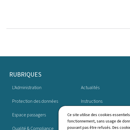
Pied
RUBRIQUES
de
L'Administration
Actualités
page
Protection des données
Instructions
Espace passagers
Publications
Ce site utilise des cookies essentie
fonctionnement, sans usage de donné
pouvant pas être refusés. Des cookie
Qualité & Compliance
Agenda