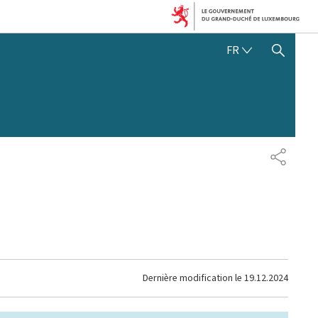
FRANÇAIS
FR
AFFICHER / MASQUER 
PARTAG
Dernière modification le
19.12.2024