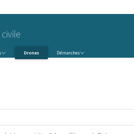
Aller au menu principal
Aller au contenu
 civile
NS
DÉMARCHES
s
Drones
Démarches