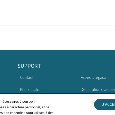
SUPPORT
Contact
Aspects légaux
Plan du site
Déclaration d'access
À propos du site
Gestion des cookies
ls nécessaires à son bon
J'ACC
es à caractère personnel, et ne
s non essentiels sont utilisés à des