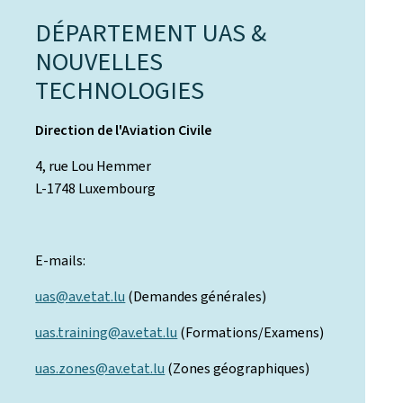
DÉPARTEMENT UAS &
NOUVELLES
TECHNOLOGIES
Direction de l'Aviation Civile
4, rue Lou Hemmer
L-1748 Luxembourg
E-mails:
uas@av.etat.lu
(Demandes générales)
uas.training@av.etat.lu
(Formations/Examens)
uas.zones@av.etat.lu
(Zones géographiques)