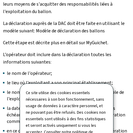
leurs moyens de s'acquitter des responsabilités liées à
l'exploitation du ballon.
La déclaration auprès de la DAC doit être faite en utilisant le
modèle suivant: Modèle de déclaration des ballons
Cette étape est décrite plus en détail sur MyGuichet.
L’opérateur doit inclure dans la déclaration toutes les
informations suivantes:
le nom de l'opérateur;
le lieu où l'exploitant a son principal établissement;
le nom et les coordonnées du responsable responsable de
Ce site utilise des cookies essentiels
l'exploitant;
nécessaires à son bon fonctionnement, sans
usage de données à caractère personnel, et
la date de début de l'opération commerciale et, le cas
ne pouvant pas être refusés. Des cookies non
échéant, la date à laquelle la modification d'une opération
essentiels sont utilisés à des fins statistiques
commerciale existante prend effet;
et seront activés uniquement si vous les
en ce qui concerne tous les ballons utilisés pour l'opération
acceptez. Consulter notre
politique de