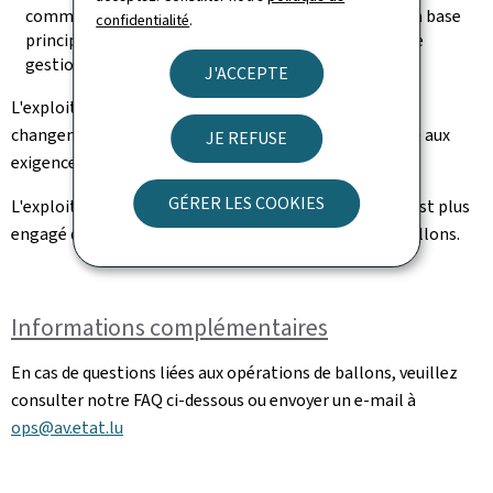
commerciale, le type de ballon, l'immatriculation, la base
confidentialité
.
principale, le type d'exploitation et l'organisation de
gestion du maintien de la navigabilité.
J'ACCEPTE
L'exploitant doit informer sans délai la DAC de tout
changement de circonstances affectant sa conformité aux
JE REFUSE
exigences applicables déclarées auprès de la DAC.
GÉRER LES COOKIES
L'exploitant doit notifier sans délai la DAC lorsqu'il n'est plus
engagé dans des opérations commerciales avec des ballons.
Informations complémentaires
En cas de questions liées aux opérations de ballons, veuillez
consulter notre FAQ ci-dessous ou envoyer un e-mail à
ops@av.etat.lu