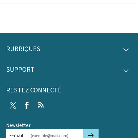
RUBRIQUES
Pied
RUBRI
de
SUPPORT
SUPP
page
RESTEZ CONNECTÉ
Twitter
Facebook
RSS
Newsletter
🡒
E-mail