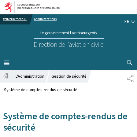
Aller au menu principal
Aller au contenu
FR
gouvernement.lu
Administrations
FR
Le gouvernement luxembourgeois
Direction de l'aviation civile
AFFICHER
MENU
PRINCIPAL
L'Administration
Gestion de sécurité
PA
Accueil
Système de comptes-rendus de sécurité
Système de comptes-rendus de
sécurité