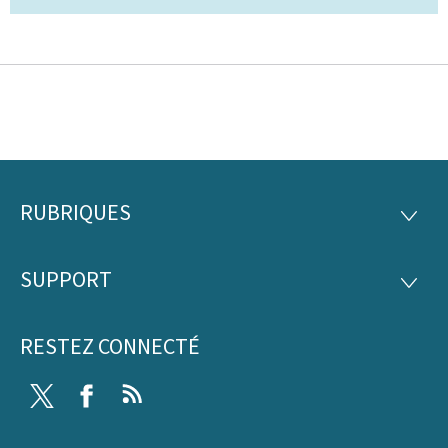
RUBRIQUES
Pied
RUBRI
de
SUPPORT
SUPP
page
RESTEZ CONNECTÉ
Twitter
Facebook
RSS