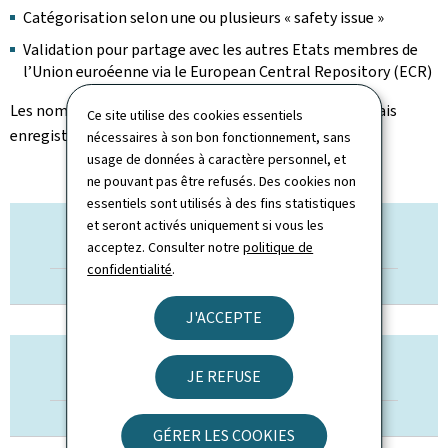
Catégorisation selon une ou plusieurs « safety issue »
Validation pour partage avec les autres Etats membres de
l’Union euroéenne via le European Central Repository (ECR)
Les noms et autres données personnelles ne sont jamais
Ce site utilise des cookies essentiels
enregistrés dans la base de données.
nécessaires à son bon fonctionnement, sans
usage de données à caractère personnel, et
ne pouvant pas être refusés. Des cookies non
essentiels sont utilisés à des fins statistiques
et seront activés uniquement si vous les
COMMENT
acceptez. Consulter notre
politique de
RAPPORTER?
confidentialité
.
J'ACCEPTE
ANNUAL SAFETY
JE REFUSE
REVIEW
GÉRER LES COOKIES