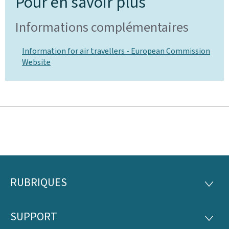
Pour en savoir plus
Informations complémentaires
Information for air travellers - European Commission
Website
RUBRIQUES
Pied
RUBRI
de
SUPPORT
SUPP
page