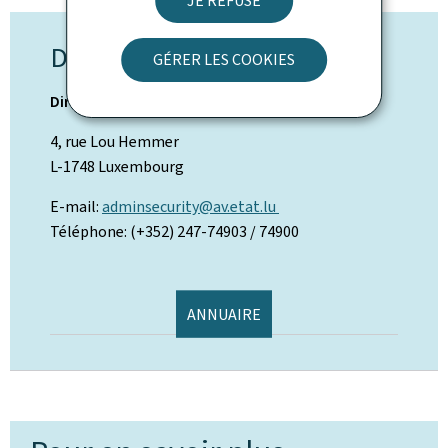
JE REFUSE
DÉPARTEMENT SÛRETÉ
GÉRER LES COOKIES
Direction de l'Aviation Civile
4, rue Lou Hemmer
L-1748 Luxembourg
E-mail:
adminsecurity@av.etat.lu
Téléphone: (+352) 247-74903 / 74900
ANNUAIRE