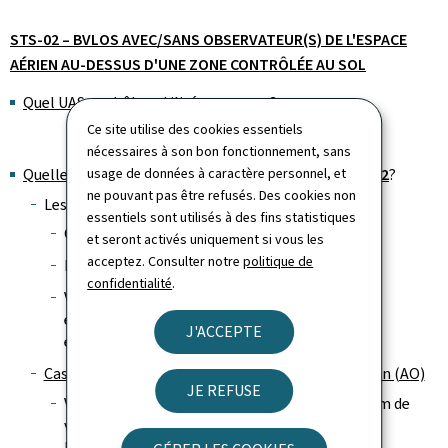
STS-02 – BVLOS AVEC/SANS OBSERVATEUR(S) DE L'ESPACE
AÉRIEN AU-DESSUS D'UNE ZONE CONTRÔLÉE AU SOL
Quel UAS peut être utilisé en
STS-02
?
Ce site utilise des cookies essentiels
nécessaires à son bon fonctionnement, sans
Quelles sont les exigences opérationnelles en
usage de données à caractère personnel, et
STS-02
?
ne pouvant pas être refusés. Des cookies non
Les exigences opérationnelles en
STS-02
sont:
essentiels sont utilisés à des fins statistiques
Opération en BVLOS ;
et seront activés uniquement si vous les
acceptez. Consulter notre
politique de
Hauteur maximale de vol de 120m ;
confidentialité
.
Vol au-dessus d’une zone contrôlée au sol
exclusivement (qui pourrait se trouver dans un
J'ACCEPTE
environnement partiellement peuplé) ;
Cas de figure 1: sans Observateur de l’espace Aérien (AO)
JE REFUSE
Vous ne devez pas voler votre UAS à plus de 1 km de
vous lorsqu'aucun AO n'est employé pour
l'opération. (BVLOS 1km) ;