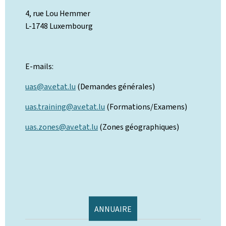
4, rue Lou Hemmer
L-1748 Luxembourg
E-mails:
uas@av.etat.lu
(Demandes générales)
uas.training@av.etat.lu
(Formations/Examens)
uas.zones@av.etat.lu
(Zones géographiques)
ANNUAIRE