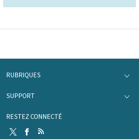
RUBRIQUES
Pied
RUBRI
de
SUPPORT
SUPP
page
RESTEZ CONNECTÉ
Twitter
Facebook
RSS