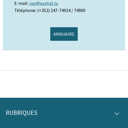
E-mail:
nav@av.etat.lu
Téléphone: (+352) 247-74924 / 74900
ANNUAIRE
RUBRIQUES
Pied
RUBRI
de