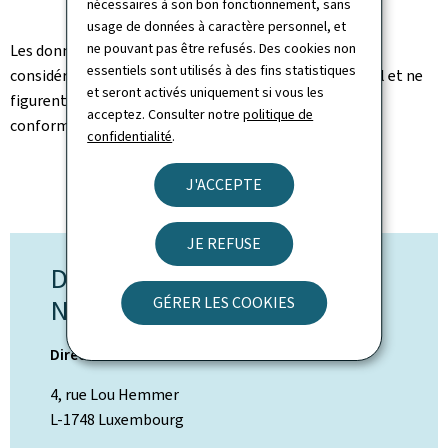
nécessaires à son bon fonctionnement, sans
usage de données à caractère personnel, et
ne pouvant pas être refusés. Des cookies non
Les données relatives à des personnes physiques sont
essentiels sont utilisés à des fins statistiques
considérées comme des données à caractère personnel et ne
et seront activés uniquement si vous les
figurent pas dans l’extrait de liste pour des raisons de
acceptez. Consulter notre
politique de
conformité aux dispositions RGPD.
confidentialité
.
J'ACCEPTE
JE REFUSE
DÉPARTEMENT
GÉRER LES COOKIES
NAVIGABILITÉ
Direction de l'Aviation Civile
4, rue Lou Hemmer
L-1748 Luxembourg