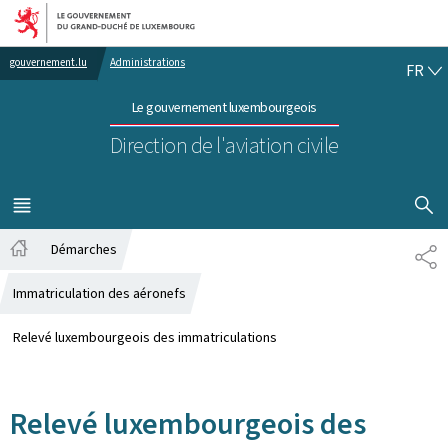
Aller au menu principal
Aller au contenu
FR
gouvernement.lu
Administrations
FR
Le gouvernement luxembourgeois
Direction de l'aviation civile
AFFICHER
MENU
PRINCIPAL
Démarches
PA
Accueil
Immatriculation des aéronefs
Relevé luxembourgeois des immatriculations
Relevé luxembourgeois des