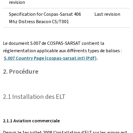
revision
Specification for Cospas-Sarsat 406
Last revision
Mhz Distress Beacon CS/T001
Le document S.007 de COSPAS-SARSAT contient la
réglementation applicable aux différents types de balises :
S.007 Country Page (cospas-sarsat.int) (Pdf)
.
2. Procédure
2.1 Installation des ELT
2.1.1 Aviation commerciale
Depuis le 1er juillet 2008 l’installation d’ELT sur les avions est