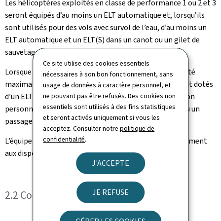
Les hélicoptères exploités en classe de performance 1 ou 2 et 3
seront équipés d’au moins un ELT automatique et, lorsqu’ils
sont utilisés pour des vols avec survol de l’eau, d’au moins un
ELT automatique et un ELT(S) dans un canot ou un gilet de
sauvetage.
Ce site utilise des cookies essentiels
Lorsque les hélicoptères sont certifiés pour une capacité
nécessaires à son bon fonctionnement, sans
maximale en sièges passagers de six ou moins ils seront dotés
usage de données à caractère personnel, et
d’un ELT de survie (ELT[S]) ou d’une balise de localisation
ne pouvant pas être refusés. Des cookies non
essentiels sont utilisés à des fins statistiques
personnelle (PLB), porté par un membre d’équipage ou un
et seront activés uniquement si vous les
passager.
acceptez. Consulter notre
politique de
confidentialité
.
L’équipement ELT placé à bord fonctionnera conformément
aux dispositions pertinentes de l’Annexe 10 Volume III.
J'ACCEPTE
JE REFUSE
2.2 Codification des ELT