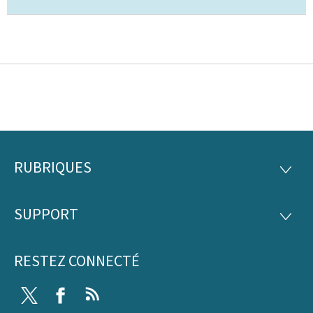
RUBRIQUES
Pied
RUBRI
de
SUPPORT
SUPP
page
RESTEZ CONNECTÉ
Twitter
Facebook
RSS