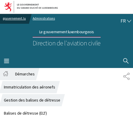
Aller au menu principal
Aller au contenu
FR
gouvernement.lu
Administrations
FR
Le gouvernement luxembourgeois
Direction de l'aviation civile
AFFICHER
MENU
PRINCIPAL
Démarches
PA
Accueil
Immatriculation des aéronefs
Gestion des balises de détresse
Balises de détresse (ELT)