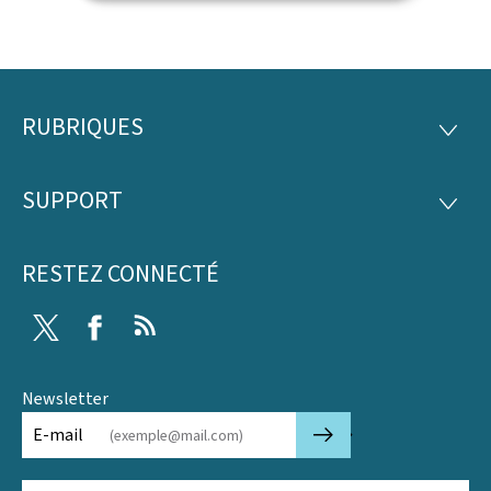
RUBRIQUES
Pied
RUBRI
de
SUPPORT
SUPP
page
RESTEZ CONNECTÉ
Twitter
Facebook
RSS
Newsletter
🡒
E-mail