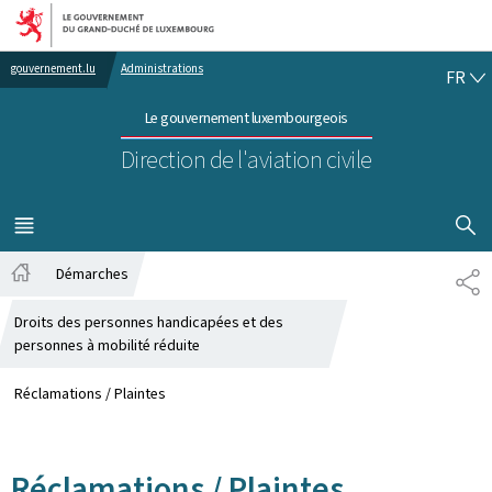
Aller au menu principal
Aller au contenu
FR
gouvernement.lu
Administrations
FR
Le gouvernement luxembourgeois
Direction de l'aviation civile
AFFICHER
MENU
PRINCIPAL
Démarches
PA
Accueil
Droits des personnes handicapées et des
personnes à mobilité réduite
Réclamations / Plaintes
Réclamations / Plaintes