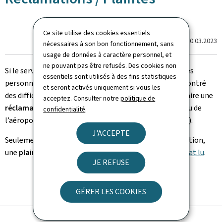
Ce site utilise des cookies essentiels
Dernière modification le
30.03.2023
nécessaires à son bon fonctionnement, sans
usage de données à caractère personnel, et
ne pouvant pas être refusés. Des cookies non
Si le service d’assistance n’a pas été à la hauteur ou si les
essentiels sont utilisés à des fins statistiques
personnes handicapées ou à mobilité réduite ont rencontré
et seront activés uniquement si vous les
des difficultés lors de leur voyage, ils doivent d’abord faire une
acceptez. Consulter notre
politique de
réclamation
écrite auprès de la compagnie aérienne ou de
confidentialité
.
l’aéroport (dépendant des domaines de responsabilité).
J'ACCEPTE
Seulement si cette voie ne pouvait pas donner satisfaction,
une
plainte
pourra être adressée à
plaintes.prm@av.etat.lu
.
JE REFUSE
GÉRER LES COOKIES