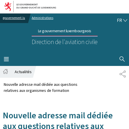
Aller au menu principal
Aller au contenu
FR
gouvernement.lu
Administrations
FR
Le gouvernement luxembourgeois
Direction de l'aviation civile
AFFICHER
MENU
PRINCIPAL
Actualités
PA
Accueil
Nouvelle adresse mail dédiée aux questions
relatives aux organismes de formation
Nouvelle adresse mail dédiée
aux questions relatives aux