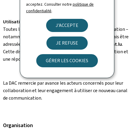
acceptez. Consulter notre
politique de
confidentialité
.
Utilisation obligatoire de la nouvelle adresse
J'ACCEPTE
Toutes les questions relatives aux organismes de formation –
notamment les ATO, DTO et FSTDO – devront désormais être
JE REFUSE
adressées à la nouvelle boîte mail
FCLtraining@av.etat.lu
.
Cette disposition vise à assurer une meilleure organisation et
une réponse appropriée à chaque sollicitation.
GÉRER LES COOKIES
La DAC remercie par avance les acteurs concernés pour leur
collaboration et leur engagement à utiliser ce nouveau canal
de communication.
Organisation