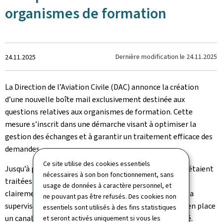
organismes de formation
Crée
Dernière modification le
24.11.2025
24.11.2025
le
La Direction de l’Aviation Civile (DAC) annonce la création
d’une nouvelle boîte mail exclusivement destinée aux
questions relatives aux organismes de formation. Cette
mesure s’inscrit dans une démarche visant à optimiser la
gestion des échanges et à garantir un traitement efficace des
demandes.
Ce site utilise des cookies essentiels
Jusqu’à présent, les questions concernant les licences étaient
nécessaires à son bon fonctionnement, sans
traitées via l’adresse
lic@av.etat.lu
. Afin de distinguer
usage de données à caractère personnel, et
clairement ces demandes des communications liées à la
ne pouvant pas être refusés. Des cookies non
supervision des organismes de formation, la DAC met en place
essentiels sont utilisés à des fins statistiques
un canal dédié, permettant un suivi plus ciblé et adapté.
et seront activés uniquement si vous les