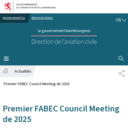
Aller au menu principal
Aller au contenu
FR
gouvernement.lu
Administrations
FR
Le gouvernement luxembourgeois
Direction de l'aviation civile
AFFICHER
MENU
PRINCIPAL
Actualités
PA
Accueil
Premier FABEC Council Meeting de 2025
Premier FABEC Council Meeting
de 2025