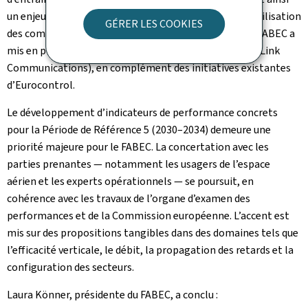
un enjeu croissant. Par ailleurs, afin de promouvoir l’utilisation
GÉRER LES COOKIES
des communications Datalink au cœur de l’Europe, le FABEC a
mis en place un groupe CPDLC (Controller-Pilot Data Link
Communications), en complément des initiatives existantes
d’Eurocontrol.
Le développement d’indicateurs de performance concrets
pour la Période de Référence 5 (2030–2034) demeure une
priorité majeure pour le FABEC. La concertation avec les
parties prenantes — notamment les usagers de l’espace
aérien et les experts opérationnels — se poursuit, en
cohérence avec les travaux de l’organe d’examen des
performances et de la Commission européenne. L’accent est
mis sur des propositions tangibles dans des domaines tels que
l’efficacité verticale, le débit, la propagation des retards et la
configuration des secteurs.
Laura Könner, présidente du FABEC, a conclu :