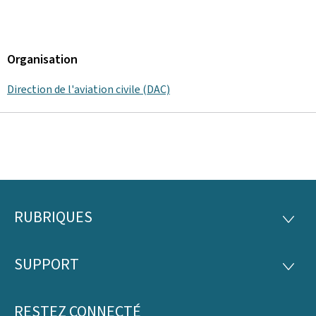
Organisation
Direction de l'aviation civile (DAC)
RUBRIQUES
Pied
RUBRI
de
SUPPORT
SUPP
page
RESTEZ CONNECTÉ