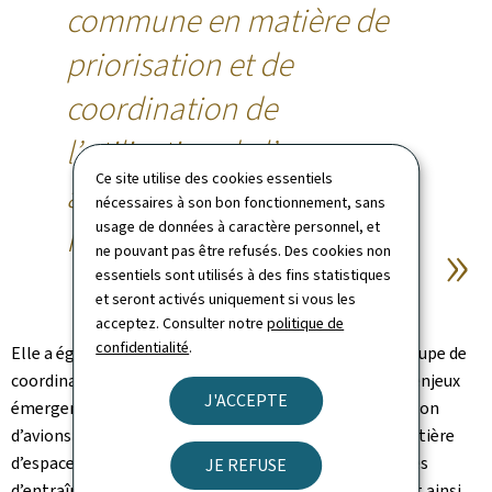
commune en matière de
priorisation et de
coordination de
l’utilisation de l’espace
Ce site utilise des cookies essentiels
aérien entre les ANSP du
nécessaires à son bon fonctionnement, sans
usage de données à caractère personnel, et
FABEC.
ne pouvant pas être refusés. Des cookies non
essentiels sont utilisés à des fins statistiques
et seront activés uniquement si vous les
acceptez. Consulter notre
politique de
confidentialité
.
Elle a également souligné la création récente d’un groupe de
coordination dédié à l’échange d’informations sur les enjeux
J'ACCEPTE
émergents liés à l’introduction de la nouvelle génération
d’avions de chasse militaires, dont les exigences en matière
d’espace aérien diffèrent. La mise à disposition de zones
JE REFUSE
d’entraînement plus vastes dans plusieurs pays devient ainsi