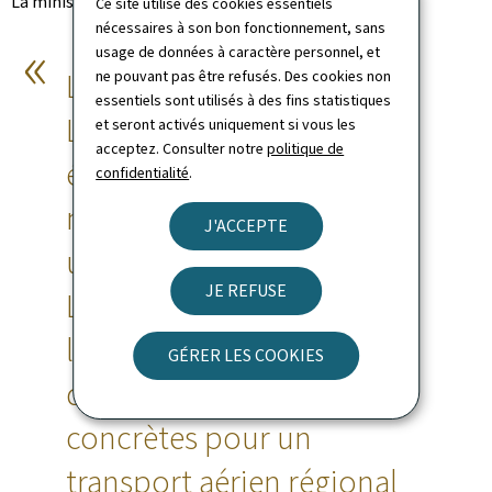
La ministre a déclaré:
Ce site utilise des cookies essentiels
nécessaires à son bon fonctionnement, sans
usage de données à caractère personnel, et
L'arrivée du CX300 à
ne pouvant pas être refusés. Des cookies non
essentiels sont utilisés à des fins statistiques
Luxembourg marque une
et seront activés uniquement si vous les
acceptez. Consulter notre
politique de
étape importante dans
confidentialité
.
notre engagement pour
J'ACCEPTE
une aviation plus verte.
JE REFUSE
L'innovation dans
l'aviation électrique ouvre
GÉRER LES COOKIES
des perspectives
concrètes pour un
transport aérien régional