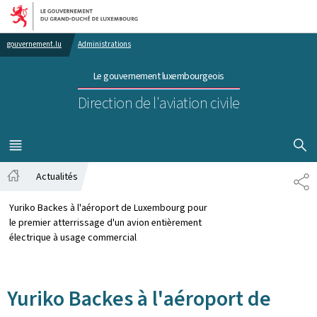
Aller au menu principal
Aller au contenu
gouvernement.lu
Administrations
Le gouvernement luxembourgeois
Direction de l'aviation civile
AFFICHER
MENU
PRINCIPAL
Actualités
PA
Accueil
Yuriko Backes à l'aéroport de Luxembourg pour
le premier atterrissage d'un avion entièrement
électrique à usage commercial
Yuriko Backes à l'aéroport de